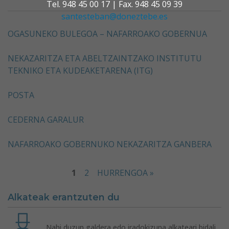
Tel. 948 45 00 17 | Fax. 948 45 09 39
santesteban@doneztebe.es
OGASUNEKO BULEGOA – NAFARROAKO GOBERNUA
NEKAZARITZA ETA ABELTZAINTZAKO INSTITUTU
TEKNIKO ETA KUDEAKETARENA (ITG)
POSTA
CEDERNA GARALUR
NAFARROAKO GOBERNUKO NEKAZARITZA GANBERA
1
2
HURRENGOA »
Alkateak erantzuten du
Nahi duzun galdera edo iradokizuna alkateari bidali