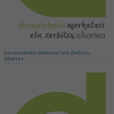
Doneztebeko Merkatari eta Zerbitzu
Elkartea