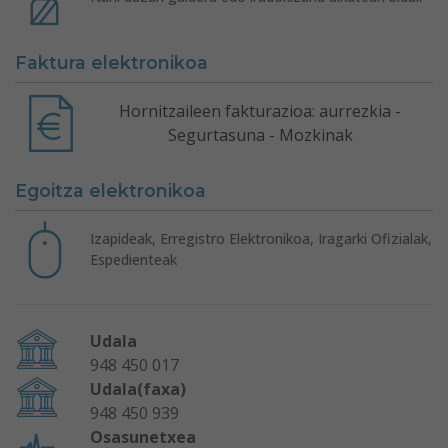
Faktura elektronikoa
Hornitzaileen fakturazioa: aurrezkia -
Segurtasuna - Mozkinak
Egoitza elektronikoa
Izapideak, Erregistro Elektronikoa, Iragarki Ofizialak,
Espedienteak
Udala
948 450 017
Udala(faxa)
948 450 939
Osasunetxea