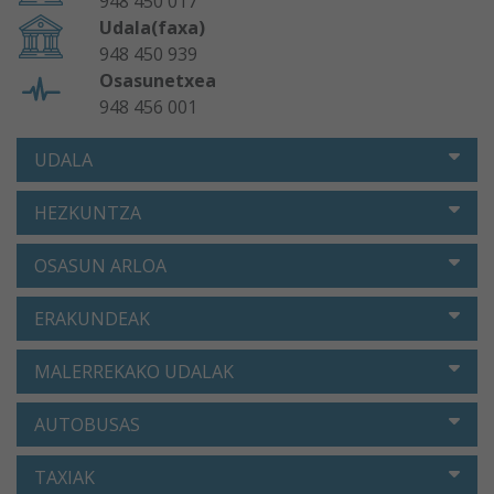
948 450 017
Udala(faxa)
948 450 939
Osasunetxea
948 456 001
UDALA
HEZKUNTZA
OSASUN ARLOA
ERAKUNDEAK
MALERREKAKO UDALAK
AUTOBUSAS
TAXIAK