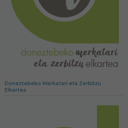
Doneztebeko Merkatari eta Zerbitzu
Elkartea