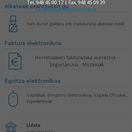
Tel. 948 45 00 17 | Fax. 948 45 09 39
Alkateak erantzuten du
santesteban@doneztebe.es
Nahi duzun galdera edo iradokizuna alkateari bidali
Faktura elektronikoa
Hornitzaileen fakturazioa: aurrezkia -
Segurtasuna - Mozkinak
Egoitza elektronikoa
Izapideak, Erregistro Elektronikoa, Iragarki Ofizialak,
Espedienteak
Udala