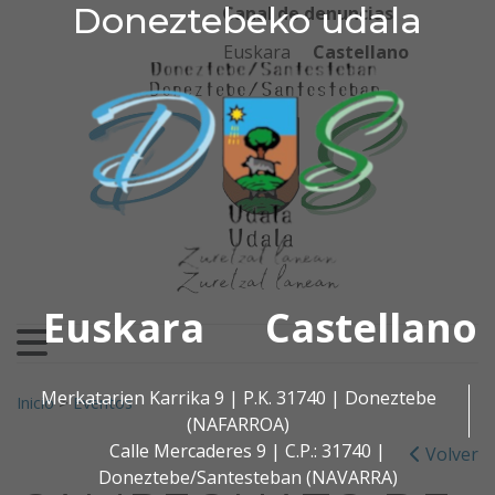
Doneztebeko udala
Doneztebeko udala
Ir al contenido
Canal de denuncias
Euskara
Castellano
Euskara
Castellano
Buscar:
Merkatarien Karrika 9 | P.K. 31740 | Doneztebe
Inicio
>
Eventos
(NAFARROA)
Calle Mercaderes 9 | C.P.: 31740 |
Volver
Doneztebe/Santesteban (NAVARRA)