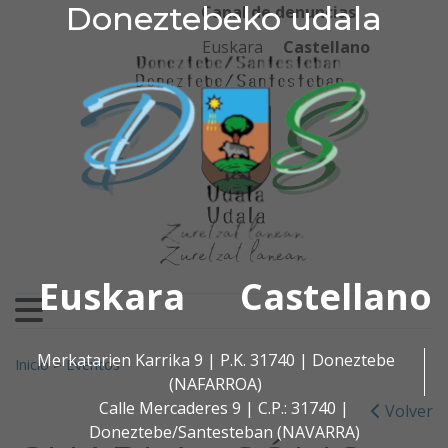
Doneztebeko udala
Doneztebeko udala
Ir al contenido
Canal de denuncias
Euskara
Castellano
Euskara
Castellano
Buscar:
Merkatarien Karrika 9 | P.K. 31740 | Doneztebe
Inicio
>
Eventos
(NAFARROA)
Calle Mercaderes 9 | C.P.: 31740 |
Volver
Doneztebe/Santesteban (NAVARRA)