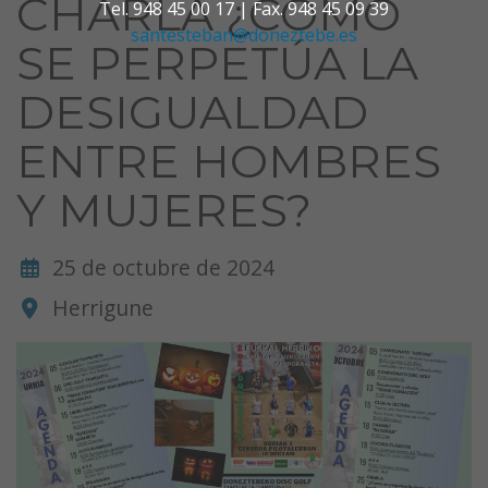
CHARLA ¿CÓMO
Tel. 948 45 00 17 | Fax. 948 45 09 39
santesteban@doneztebe.es
SE PERPETÚA LA
DESIGUALDAD
ENTRE HOMBRES
Y MUJERES?
25 de octubre de 2024
Herrigune