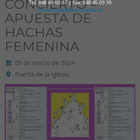
CONCIERTO –
Tel. 948 45 00 17 | Fax. 948 45 09 39
santesteban@doneztebe.es
APUESTA DE
HACHAS
FEMENINA
09 de marzo de 2024
Puerta de la iglesia