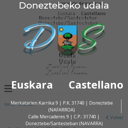
Doneztebeko udala
Doneztebeko udala
Ir al contenido
Canal de denuncias
Euskara
Castellano
Euskara
Castellano
Buscar:
Merkatarien Karrika 9 | P.K. 31740 | Doneztebe
Inicio
>
Eventos
(NAFARROA)
Calle Mercaderes 9 | C.P.: 31740 |
Volver
Doneztebe/Santesteban (NAVARRA)