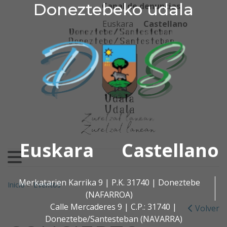
Doneztebeko udala
Doneztebeko udala
Ir al contenido
Canal de denuncias
Euskara
Castellano
Euskara
Castellano
Buscar:
Merkatarien Karrika 9 | P.K. 31740 | Doneztebe
Inicio
>
Eventos
(NAFARROA)
Calle Mercaderes 9 | C.P.: 31740 |
Volver
Doneztebe/Santesteban (NAVARRA)