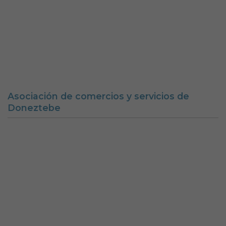
Doneztebeko udala
Aviso legal
Política de Cookies
Accesibilidad
Aviso de privacidad
Calle Mercaderes 9 | C.P.: 31740 | Doneztebe/Santesteban
(NAVARRA)
Tel. 948 45 00 17 | Fax. 948 45 09 39
santesteban@doneztebe.es