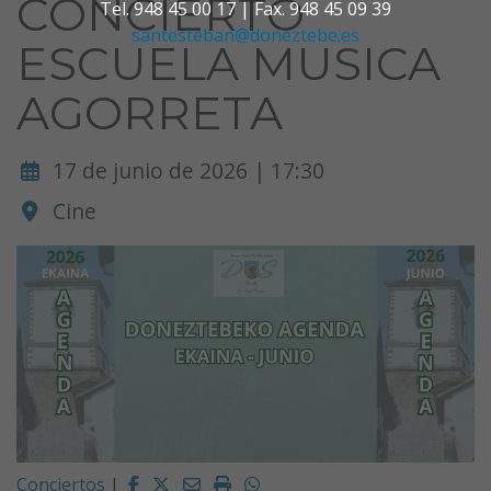
CONCIERTO
Tel. 948 45 00 17 | Fax. 948 45 09 39
santesteban@doneztebe.es
ESCUELA MUSICA
AGORRETA
17 de junio de 2026 | 17:30
Cine
Facebook
Twitter
Email
Imprimir
Whatsapp
Conciertos
|