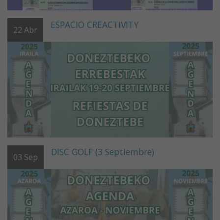
ESPACIO CREACTIVITY
22
Abr
DISC GOLF (3 Septiembre)
03
Sep