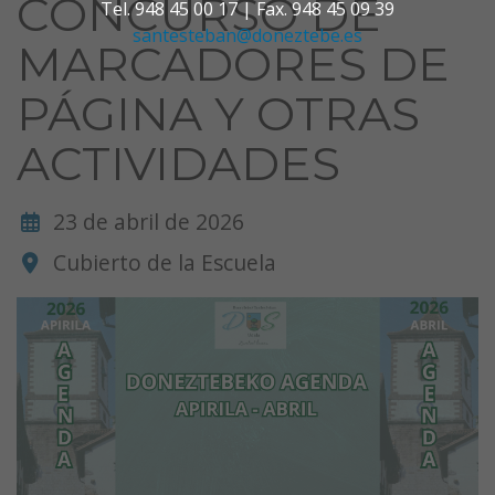
CONCURSO DE
Tel. 948 45 00 17 | Fax. 948 45 09 39
santesteban@doneztebe.es
MARCADORES DE
PÁGINA Y OTRAS
ACTIVIDADES
23 de abril de 2026
Cubierto de la Escuela