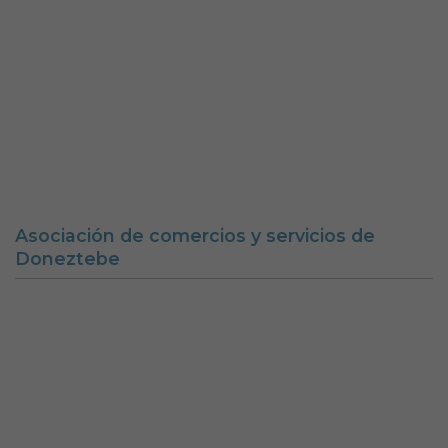
Doneztebeko udala
Aviso legal
Política de Cookies
Accesibilidad
Aviso de privacidad
Calle Mercaderes 9 | C.P.: 31740 | Doneztebe/Santesteban
(NAVARRA)
Tel. 948 45 00 17 | Fax. 948 45 09 39
santesteban@doneztebe.es