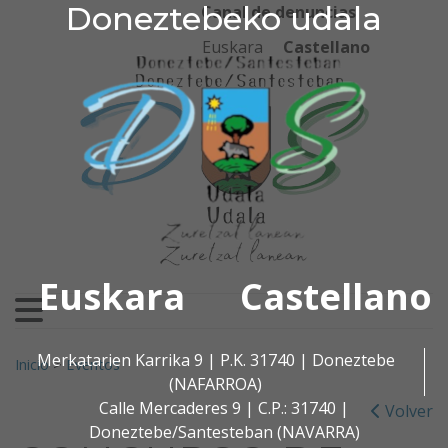
Doneztebeko udala
Doneztebeko udala
Ir al contenido
Canal de denuncias
Euskara
Castellano
Euskara
Castellano
Buscar:
Merkatarien Karrika 9 | P.K. 31740 | Doneztebe
Inicio
>
Eventos
(NAFARROA)
Calle Mercaderes 9 | C.P.: 31740 |
Volver
Doneztebe/Santesteban (NAVARRA)