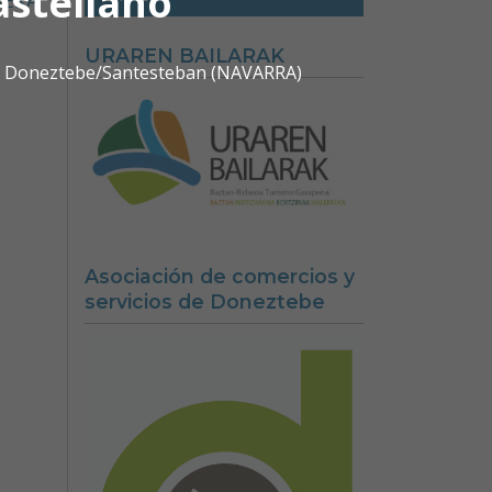
astellano
REKA
URAREN BAILARAK
0 | Doneztebe/Santesteban (NAVARRA)
Asociación de comercios y
servicios de Doneztebe