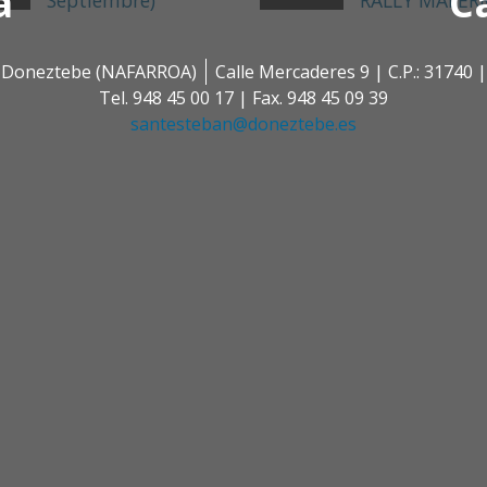
a
C
Septiembre)
RALLY MALER
 | Doneztebe (NAFARROA)
Calle Mercaderes 9 | C.P.: 3174
Tel. 948 45 00 17 | Fax. 948 45 09 39
santesteban@doneztebe.es