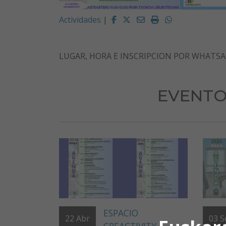
Facebook
Twitter
Email
Imprimir
Whatsapp
Actividades
|
LUGAR, HORA E INSCRIPCION POR WHATSAP
EVENTO
ESPACIO
22
Abr
03
S