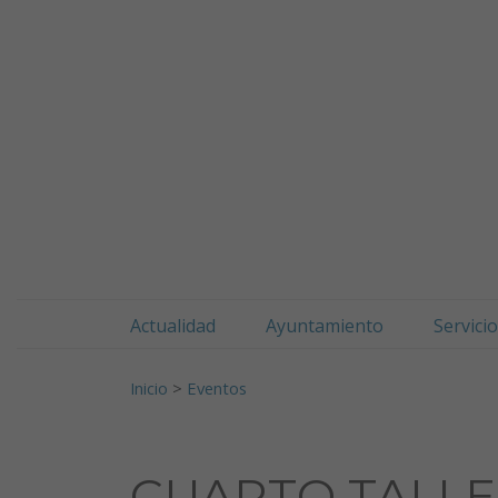
Doneztebeko udala
Ir al contenido
Actualidad
Ayuntamiento
Servici
Buscar:
Inicio
>
Eventos
CUARTO TALLER