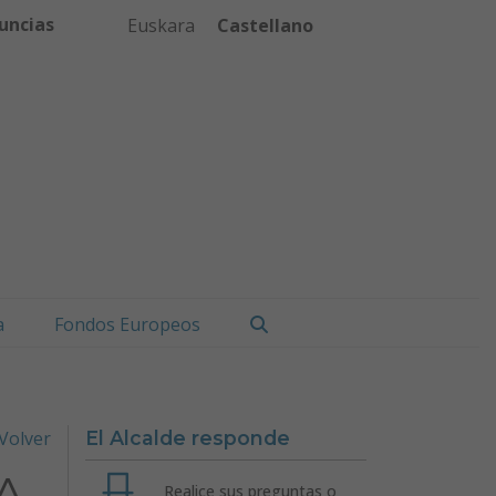
uncias
Euskara
Castellano
Buscar
a
Fondos Europeos
Volver
El Alcalde responde
A
Realice sus preguntas o