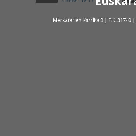
Euskar
CREACTIVITY
Merkatarien Karrika 9 | P.K. 31740