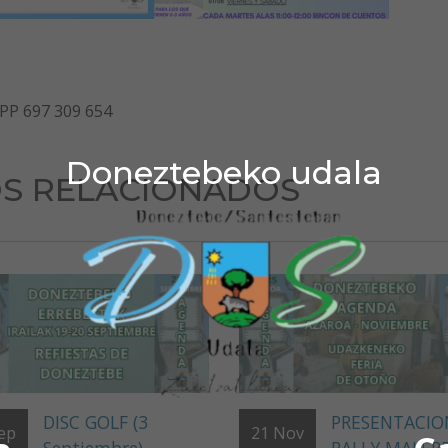
P 697 309 654
Doneztebeko udala
S RELACIONADOS
DISC GOLF (3
PRESENTACION
ep
21
Nov