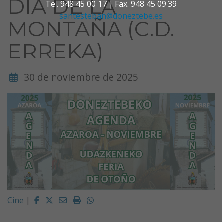
DIA DE LA
Tel. 948 45 00 17 | Fax. 948 45 09 39
santesteban@doneztebe.es
MONTAÑA (C.D.
ERREKA)
30 de noviembre de 2025
Facebook
Twitter
Email
Imprimir
Whatsapp
Cine
|