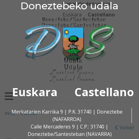
Doneztebeko udala
Doneztebeko udala
Ir al contenido
Canal de denuncias
Euskara
Castellano
Euskara
Castellano
Buscar:
Merkatarien Karrika 9 | P.K. 31740 | Doneztebe
Inicio
>
Eventos
(NAFARROA)
Calle Mercaderes 9 | C.P.: 31740 |
Volver
Doneztebe/Santesteban (NAVARRA)