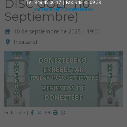
DISC GOLF (10
Tel. 948 45 00 17 | Fax. 948 45 09 39
santesteban@doneztebe.es
Septiembre)
10 de septiembre de 2025 | 19:00
Inzacardi
Facebook
Twitter
Email
Imprimir
Whatsapp
En la calle
|