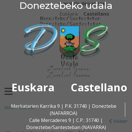
Doneztebeko udala
Doneztebeko udala
Ir al contenido
Canal de denuncias
Euskara
Castellano
Euskara
Castellano
Buscar:
Merkatarien Karrika 9 | P.K. 31740 | Doneztebe
Inicio
>
Eventos
(NAFARROA)
Calle Mercaderes 9 | C.P.: 31740 |
Volver
Doneztebe/Santesteban (NAVARRA)