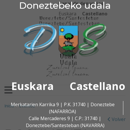
Doneztebeko udala
Doneztebeko udala
Ir al contenido
Canal de denuncias
Euskara
Castellano
Euskara
Castellano
Buscar:
Merkatarien Karrika 9 | P.K. 31740 | Doneztebe
Inicio
>
Eventos
(NAFARROA)
Calle Mercaderes 9 | C.P.: 31740 |
Volver
Doneztebe/Santesteban (NAVARRA)