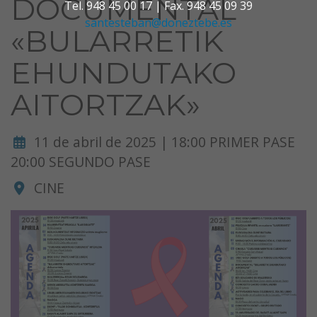
DOCUMENTAL
Tel. 948 45 00 17 | Fax. 948 45 09 39
santesteban@doneztebe.es
«BULARRETIK
EHUNDUTAKO
AITORTZAK»
11 de abril de 2025 | 18:00 PRIMER PASE
20:00 SEGUNDO PASE
CINE