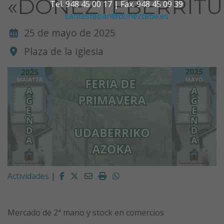
«DONEZTEBERRITU
Tel. 948 45 00 17 | Fax. 948 45 09 39
santesteban@doneztebe.es
25 de mayo de 2025
Plaza de la iglesia
Facebook
Twitter
Email
Imprimir
Whatsapp
Actividades
|
Mercado de 2ª mano y stock en comercios