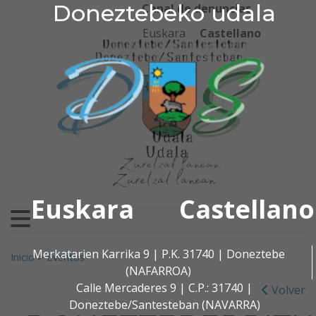
Doneztebeko udala
Doneztebeko udala
Ir al contenido
Canal de denuncias
Euskara
Castellano
Euskara
Castellano
Buscar:
Merkatarien Karrika 9 | P.K. 31740 | Doneztebe
Inicio
>
Eventos
(NAFARROA)
Calle Mercaderes 9 | C.P.: 31740 |
Volver
Doneztebe/Santesteban (NAVARRA)