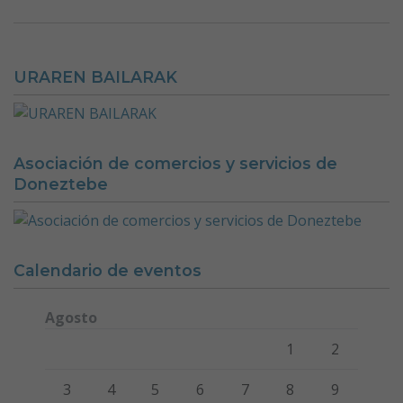
URAREN BAILARAK
Asociación de comercios y servicios de
Doneztebe
Calendario de eventos
Agosto
Lunes
Martes
Miércoles
Jueves
Viernes
Sábado
Domi
1
2
3
4
5
6
7
8
9