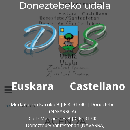
Doneztebeko udala
Doneztebeko udala
Ir al contenido
Canal de denuncias
Euskara
Castellano
Euskara
Castellano
Buscar:
Merkatarien Karrika 9 | P.K. 31740 | Doneztebe
Inicio
>
Eventos
(NAFARROA)
Calle Mercaderes 9 | C.P.: 31740 |
AGENDA
Doneztebe/Santesteban (NAVARRA)