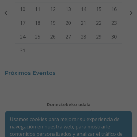
10
11
12
13
14
15
16
17
18
19
20
21
22
23
24
25
26
27
28
29
30
31
Próximos Eventos
Doneztebeko udala
Aviso legal
Política de Cookies
Accesibilidad
Usamos cookies para mejorar su experiencia de
Aviso de privacidad
navegación en nuestra web, para mostrarle
Calle Mercaderes 9 | C.P.: 31740 | Doneztebe/Santesteban
contenidos personalizados y analizar el tráfico de
(NAVARRA)