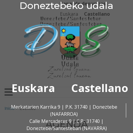
Doneztebeko udala
Doneztebeko udala
Ir al contenido
Canal de denuncias
Euskara
Castellano
Euskara
Castellano
Buscar:
Merkatarien Karrika 9 | P.K. 31740 | Doneztebe
Inicio
>
Eventos
(NAFARROA)
Calle Mercaderes 9 | C.P.: 31740 |
AGENDA
Doneztebe/Santesteban (NAVARRA)