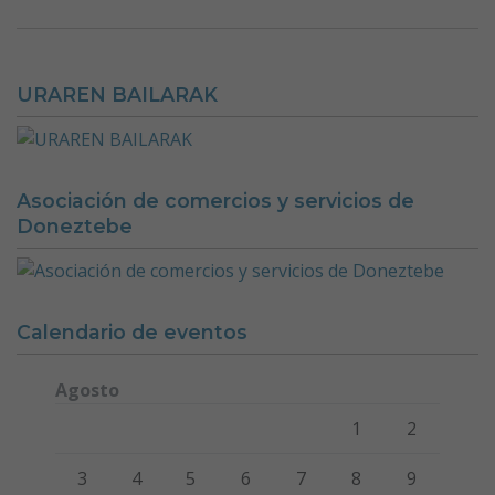
URAREN BAILARAK
Asociación de comercios y servicios de
Doneztebe
Calendario de eventos
Agosto
Lunes
Martes
Miércoles
Jueves
Viernes
Sábado
Domi
1
2
3
4
5
6
7
8
9