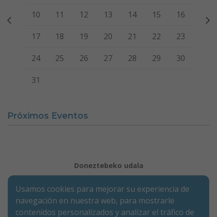
10
11
12
13
14
15
16
17
18
19
20
21
22
23
24
25
26
27
28
29
30
31
Próximos Eventos
Doneztebeko udala
Aviso legal
Política de Cookies
Accesibilidad
Usamos cookies para mejorar su experiencia de
Aviso de privacidad
navegación en nuestra web, para mostrarle
Calle Mercaderes 9 | C.P.: 31740 | Doneztebe/Santesteban
contenidos personalizados y analizar el tráfico de
(NAVARRA)