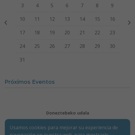
3
4
5
6
7
8
9
10
11
12
13
14
15
16
17
18
19
20
21
22
23
24
25
26
27
28
29
30
31
Próximos Eventos
Doneztebeko udala
Aviso legal
Política de Cookies
Accesibilidad
Usamos cookies para mejorar su experiencia de
Aviso de privacidad
navegación en nuestra web, para mostrarle