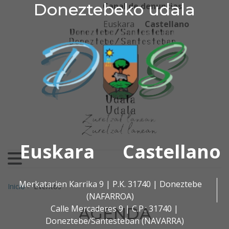
Doneztebeko udala
Doneztebeko udala
Ir al contenido
Canal de denuncias
Euskara
Castellano
Euskara
Castellano
Buscar:
Merkatarien Karrika 9 | P.K. 31740 | Doneztebe
Inicio
>
Eventos
(NAFARROA)
Calle Mercaderes 9 | C.P.: 31740 |
AGENDA
Doneztebe/Santesteban (NAVARRA)