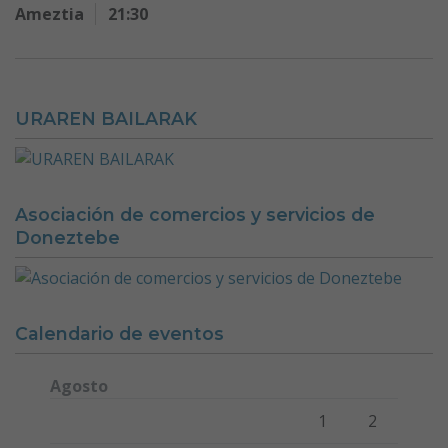
Ameztia
21:30
URAREN BAILARAK
Asociación de comercios y servicios de
Doneztebe
Calendario de eventos
Agosto
Lunes
Martes
Miércoles
Jueves
Viernes
Sábado
Domi
1
2