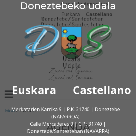
Doneztebeko udala
Doneztebeko udala
Ir al contenido
Canal de denuncias
Euskara
Castellano
Euskara
Castellano
Buscar:
Merkatarien Karrika 9 | P.K. 31740 | Doneztebe
Inicio
>
Eventos
(NAFARROA)
Calle Mercaderes 9 | C.P.: 31740 |
AGENDA
Doneztebe/Santesteban (NAVARRA)