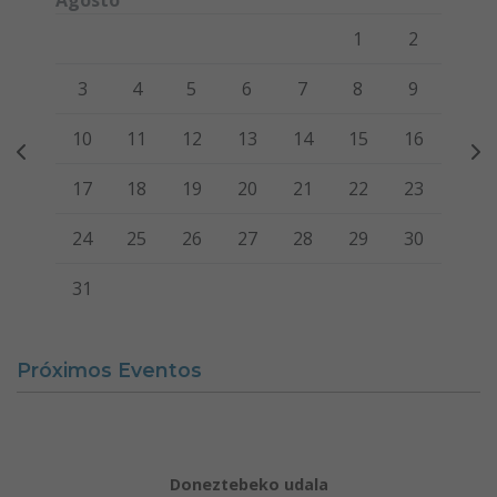
Agosto
Lunes
Martes
Miércoles
Jueves
Viernes
Sábado
Domi
1
2
3
4
5
6
7
8
9
10
11
12
13
14
15
16
17
18
19
20
21
22
23
24
25
26
27
28
29
30
31
Próximos Eventos
Doneztebeko udala