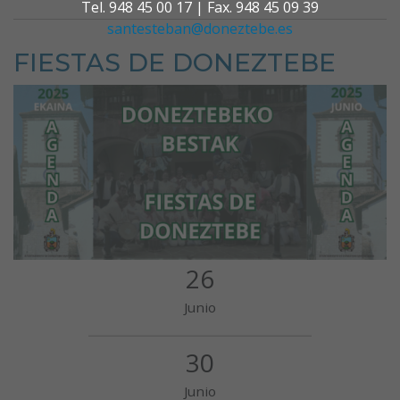
Tel. 948 45 00 17 | Fax. 948 45 09 39
santesteban@doneztebe.es
FIESTAS DE DONEZTEBE
26
Junio
30
Junio