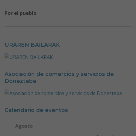
Por el pueblo
URAREN BAILARAK
Asociación de comercios y servicios de
Doneztebe
Calendario de eventos
Agosto
Lunes
Martes
Miércoles
Jueves
Viernes
Sábado
Domi