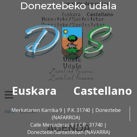
Doneztebeko udala
Doneztebeko udala
Ir al contenido
Canal de denuncias
Euskara
Castellano
Euskara
Castellano
Buscar:
Merkatarien Karrika 9 | P.K. 31740 | Doneztebe
Inicio
>
Eventos
(NAFARROA)
Calle Mercaderes 9 | C.P.: 31740 |
AGENDA
Doneztebe/Santesteban (NAVARRA)