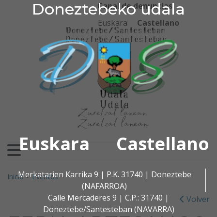
Doneztebeko udala
Doneztebeko udala
Ir al contenido
Canal de denuncias
Euskara
Castellano
Euskara
Castellano
Buscar:
Merkatarien Karrika 9 | P.K. 31740 | Doneztebe
Inicio
>
Eventos
(NAFARROA)
Calle Mercaderes 9 | C.P.: 31740 |
Volver
Doneztebe/Santesteban (NAVARRA)