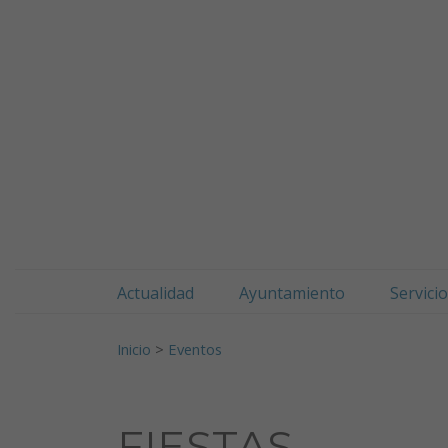
Doneztebeko udala
Ir al contenido
Actualidad
Ayuntamiento
Servici
Buscar:
Inicio
>
Eventos
FIESTAS