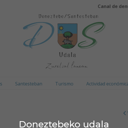
Canal de den
os
Santesteban
Turismo
Actividad económic
Doneztebeko udala