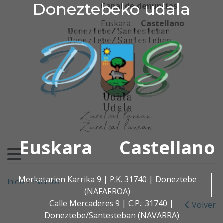
Doneztebeko udala
Doneztebeko udala
Ir al contenido
Canal de denuncias
Euskara
Castellano
Euskara
Castellano
Buscar:
Merkatarien Karrika 9 | P.K. 31740 | Doneztebe
Inicio
>
Eventos
(NAFARROA)
Calle Mercaderes 9 | C.P.: 31740 |
Volver
Doneztebe/Santesteban (NAVARRA)