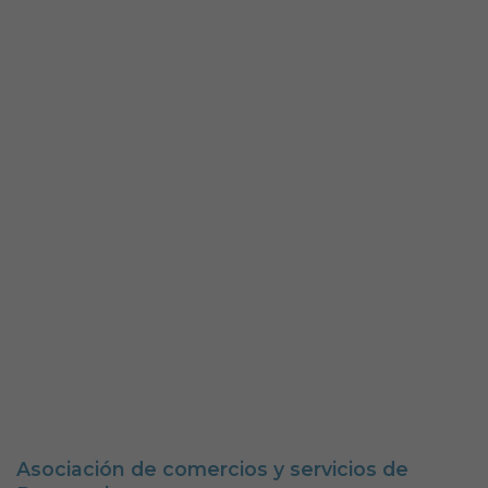
24
25
26
27
28
29
30
31
Próximos Eventos
Doneztebeko udala
Aviso legal
Política de Cookies
Accesibilidad
Aviso de privacidad
Calle Mercaderes 9 | C.P.: 31740 | Doneztebe/Santesteban
(NAVARRA)
Tel. 948 45 00 17 | Fax. 948 45 09 39
santesteban@doneztebe.es