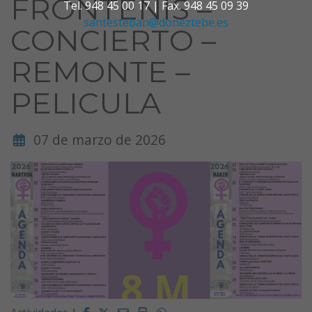
FRONTENIS –
Tel. 948 45 00 17 | Fax. 948 45 09 39
santesteban@doneztebe.es
CONCIERTO –
REMONTE –
PELICULA
07 de marzo de 2026