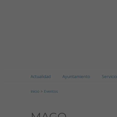
Doneztebeko udala
Ir al contenido
Actualidad
Ayuntamiento
Servici
Buscar:
Inicio
>
Eventos
MAGO