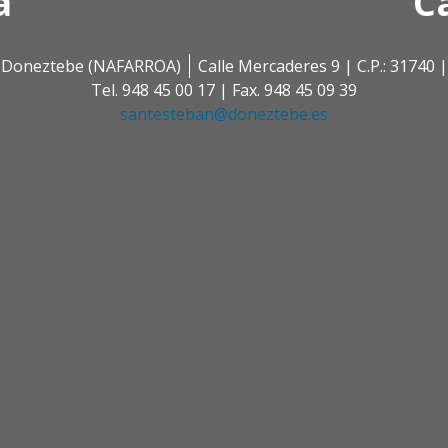
a
C
 | Doneztebe (NAFARROA)
Calle Mercaderes 9 | C.P.: 3174
Tel. 948 45 00 17 | Fax. 948 45 09 39
santesteban@doneztebe.es