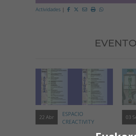
Facebook
Twitter
Email
Imprimir
Whatsapp
Actividades
|
EVENTO
ESPACIO
22
Abr
03
S
CREACTIVITY