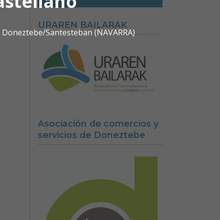
astellano
URAREN BAILARAK
0 | Doneztebe/Santesteban (NAVARRA)
Asociación de comercios y
servicios de Doneztebe