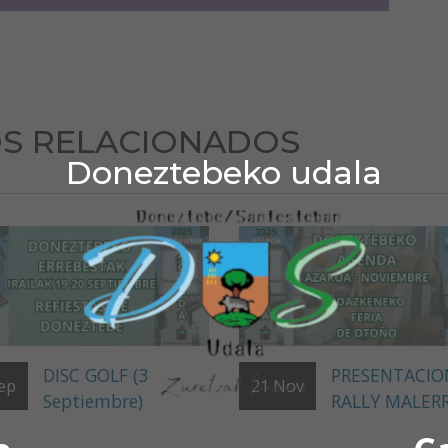
S RELACIONADOS
Doneztebeko udala
DISC GOLF (3
PRESENTACION
ep
21
Nov
Septiembre)
RALLY MALER