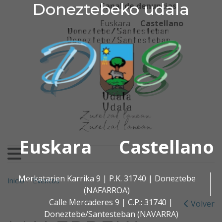
Doneztebeko udala
Doneztebeko udala
Ir al contenido
Canal de denuncias
Euskara
Castellano
Euskara
Castellano
Buscar:
Merkatarien Karrika 9 | P.K. 31740 | Doneztebe
Inicio
>
Eventos
(NAFARROA)
Calle Mercaderes 9 | C.P.: 31740 |
Volver
Doneztebe/Santesteban (NAVARRA)