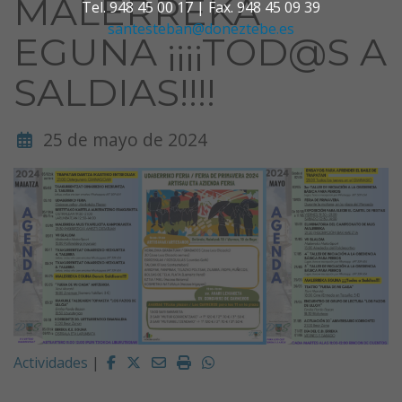
MALERREKA
Tel. 948 45 00 17 | Fax. 948 45 09 39
santesteban@doneztebe.es
EGUNA ¡¡¡¡TOD@S A
SALDIAS!!!!
25 de mayo de 2024
Facebook
Twitter
Email
Imprimir
Whatsapp
Actividades
|