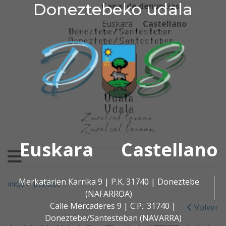
Doneztebeko udala
Doneztebeko udala
Ir al contenido
Canal de denuncias
Euskara
Castellano
Euskara
Castellano
Buscar:
Merkatarien Karrika 9 | P.K. 31740 | Doneztebe
Inicio
>
Eventos
(NAFARROA)
Calle Mercaderes 9 | C.P.: 31740 |
Volver
Doneztebe/Santesteban (NAVARRA)