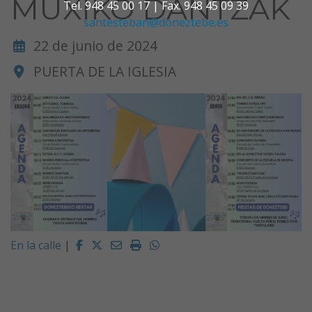
MUXIKO DANTZAK
Tel. 948 45 00 17 | Fax. 948 45 09 39
santesteban@doneztebe.es
22 de junio de 2024
PUERTA DE LA IGLESIA
Facebook
Twitter
Email
Imprimir
Whatsapp
En la calle
|