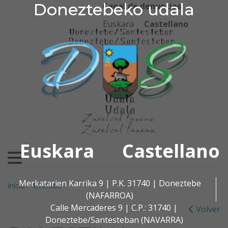
Doneztebeko udala
Doneztebeko udala
Ir al contenido
Canal de denuncias
Euskara
Castellano
Euskara
Castellano
Buscar:
Merkatarien Karrika 9 | P.K. 31740 | Doneztebe
Inicio
>
Eventos
(NAFARROA)
Calle Mercaderes 9 | C.P.: 31740 |
Volver
Doneztebe/Santesteban (NAVARRA)