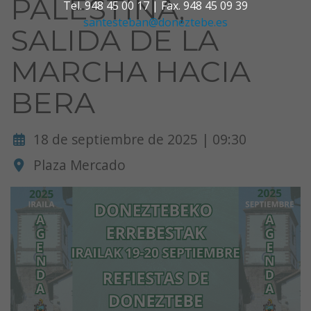
PALESTINA,
Tel. 948 45 00 17 | Fax. 948 45 09 39
santesteban@doneztebe.es
SALIDA DE LA
MARCHA HACIA
BERA
18 de septiembre de 2025 | 09:30
Plaza Mercado