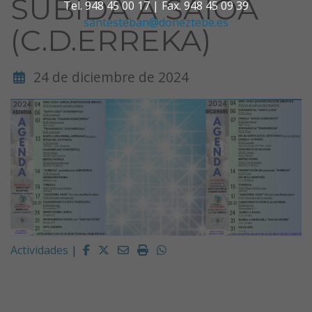
SUBIDA A SAIOA
Tel. 948 45 00 17 | Fax. 948 45 09 39
santesteban@doneztebe.es
(C.D.ERREKA)
24 de diciembre de 2024
Facebook
Twitter
Email
Imprimir
Whatsapp
Actividades
|