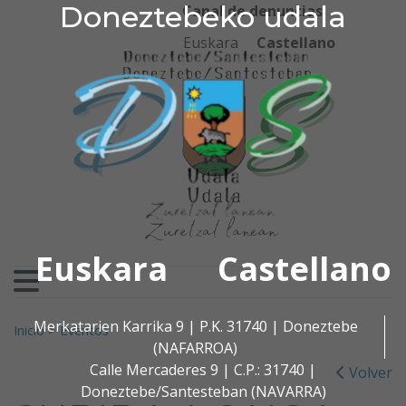
Doneztebeko udala
Doneztebeko udala
Ir al contenido
Canal de denuncias
Euskara
Castellano
Euskara
Castellano
Buscar:
Merkatarien Karrika 9 | P.K. 31740 | Doneztebe
Inicio
>
Eventos
(NAFARROA)
Calle Mercaderes 9 | C.P.: 31740 |
Volver
Doneztebe/Santesteban (NAVARRA)