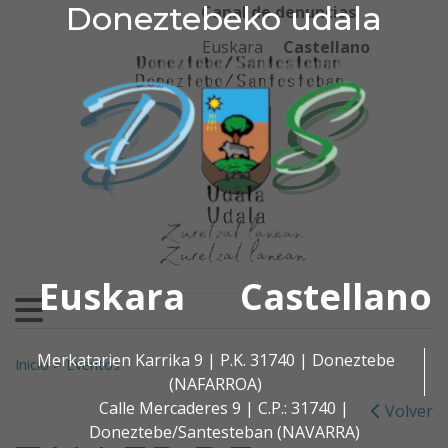
Doneztebeko udala
Doneztebeko udala
Ir al contenido
Canal de denuncias
Euskara
Castellano
Euskara
Castellano
Buscar:
Merkatarien Karrika 9 | P.K. 31740 | Doneztebe
Inicio
>
Eventos
(NAFARROA)
Calle Mercaderes 9 | C.P.: 31740 |
Volver
Doneztebe/Santesteban (NAVARRA)