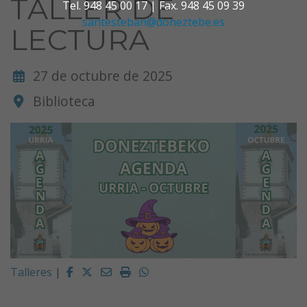
TALLER DE
Tel. 948 45 00 17 | Fax. 948 45 09 39
santesteban@doneztebe.es
LECTURA
27 de octubre de 2025
Biblioteca
Facebook
Twitter
Email
Imprimir
Whatsapp
Talleres
|