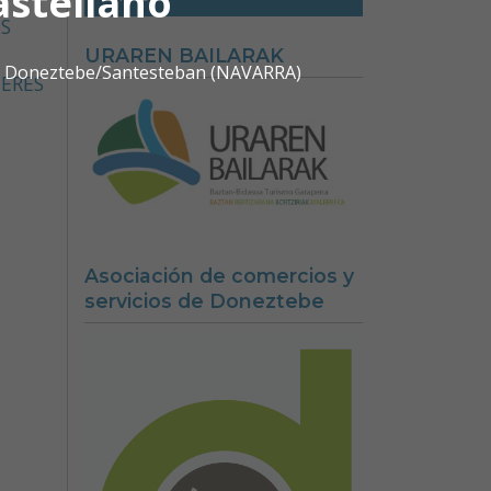
astellano
IS
URAREN BAILARAK
0 | Doneztebe/Santesteban (NAVARRA)
JERES
Asociación de comercios y
servicios de Doneztebe