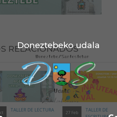
Doneztebeko udala
S RELACIONADOS
TALLER DE LECTURA
TALLER DE
ct
27
Feb
ESCRITURA