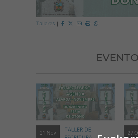
Facebook
Twitter
Email
Imprimir
Whatsapp
Talleres
|
EVENTO
TALLER DE
21
Nov
27
O
ESCRITURA