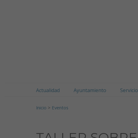
Doneztebeko udala
Ir al contenido
Actualidad
Ayuntamiento
Servici
Buscar:
Inicio
>
Eventos
TALLER SOBRE