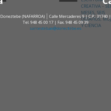
a
C
CREATIVA – SE
MESES, SEIS
 | Doneztebe (NAFARROA)
Calle Mercaderes 9 | C.P.: 3174
DESAFÍOS, MU
Tel. 948 45 00 17 | Fax. 948 45 09 39
Y CIENCIA
santesteban@doneztebe.es