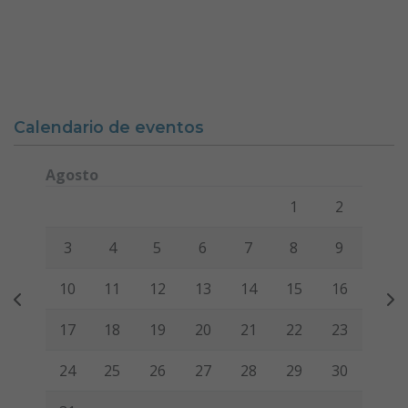
Calendario de eventos
Agosto
Lunes
Martes
Miércoles
Jueves
Viernes
Sábado
Domi
1
2
3
4
5
6
7
8
9
10
11
12
13
14
15
16
17
18
19
20
21
22
23
24
25
26
27
28
29
30