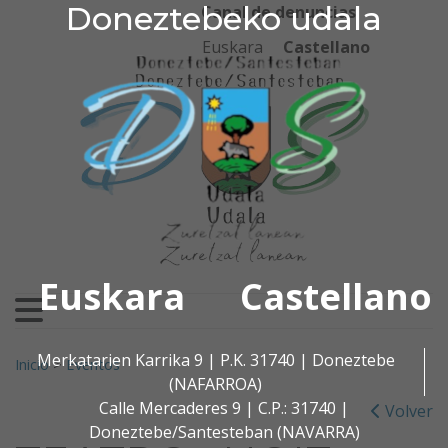
Doneztebeko udala
Doneztebeko udala
Ir al contenido
Canal de denuncias
Euskara
Castellano
Euskara
Castellano
Buscar:
Merkatarien Karrika 9 | P.K. 31740 | Doneztebe
Inicio
>
Eventos
(NAFARROA)
Calle Mercaderes 9 | C.P.: 31740 |
Volver
Doneztebe/Santesteban (NAVARRA)