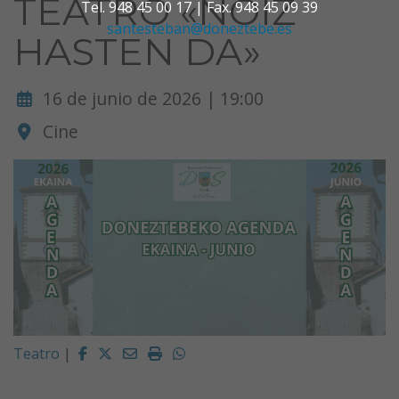
TEATRO «NOIZ
Tel. 948 45 00 17 | Fax. 948 45 09 39
santesteban@doneztebe.es
HASTEN DA»
16 de junio de 2026 | 19:00
Cine
Facebook
Twitter
Email
Imprimir
Whatsapp
Teatro
|