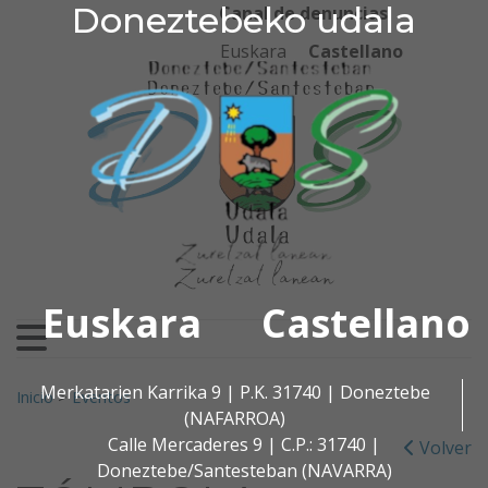
Doneztebeko udala
Doneztebeko udala
Ir al contenido
Canal de denuncias
Euskara
Castellano
Euskara
Castellano
Buscar:
Merkatarien Karrika 9 | P.K. 31740 | Doneztebe
Inicio
>
Eventos
(NAFARROA)
Calle Mercaderes 9 | C.P.: 31740 |
Volver
Doneztebe/Santesteban (NAVARRA)