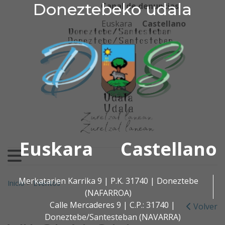
Doneztebeko udala
Doneztebeko udala
Ir al contenido
Canal de denuncias
Euskara
Castellano
Euskara
Castellano
Buscar:
Merkatarien Karrika 9 | P.K. 31740 | Doneztebe
Inicio
>
Eventos
(NAFARROA)
Calle Mercaderes 9 | C.P.: 31740 |
Volver
Doneztebe/Santesteban (NAVARRA)