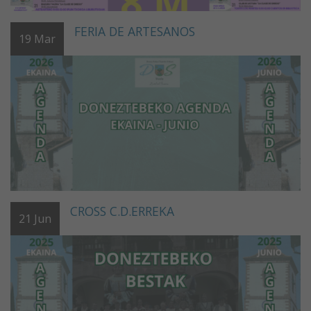
FERIA DE ARTESANOS
19
Mar
CROSS C.D.ERREKA
21
Jun