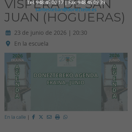
VISPERA DE SAN
Tel. 948 45 00 17 | Fax. 948 45 09 39
santesteban@doneztebe.es
JUAN (HOGUERAS)
23 de junio de 2026 | 20:30
En la escuela
Facebook
Twitter
Email
Imprimir
Whatsapp
En la calle
|