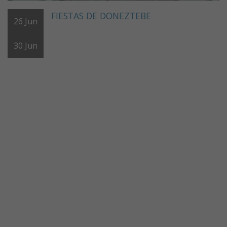
FIESTAS DE DONEZTEBE
26
Jun
30
Jun
URAREN BAILARAK
Asociación de comercios y servicios de
Doneztebe
Calendario de eventos