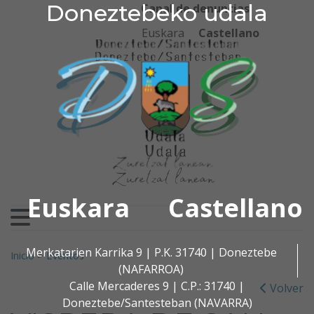
Doneztebeko udala
Doneztebeko udala
Ir al contenido
Canal de denuncias
Euskara
Castellano
Euskara
Castellano
Buscar:
Merkatarien Karrika 9 | P.K. 31740 | Doneztebe
Inicio
>
Eventos
(NAFARROA)
Calle Mercaderes 9 | C.P.: 31740 |
Volver
Doneztebe/Santesteban (NAVARRA)