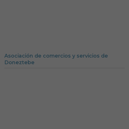
Doneztebeko udala
Aviso legal
Política de Cookies
Accesibilidad
Aviso de privacidad
Calle Mercaderes 9 | C.P.: 31740 | Doneztebe/Santesteban
(NAVARRA)
Tel. 948 45 00 17 | Fax. 948 45 09 39
santesteban@doneztebe.es