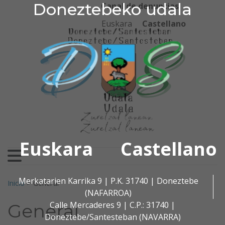
Doneztebeko udala
Doneztebeko udala
Ir al contenido
Canal de denuncias
Euskara
Castellano
Euskara
Castellano
Buscar:
Merkatarien Karrika 9 | P.K. 31740 | Doneztebe
Inicio
>
General
(NAFARROA)
Calle Mercaderes 9 | C.P.: 31740 |
General
Doneztebe/Santesteban (NAVARRA)