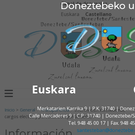
Doneztebeko udala
Doneztebeko u
Ir al contenido
Canal de denuncias
Euskara
Castellano
Euskara
Buscar:
Merkatarien Karrika 9 | P.K. 31740 | Don
Inicio
>
General
>
Transparencia
>
Información institucional,
Calle Mercaderes 9 | C.P.: 31740 | Doneztebe
cargos electos y personal del ayuntamiento
Tel. 948 45 00 17 | Fax. 948 4
Información
santesteban@doneztebe.