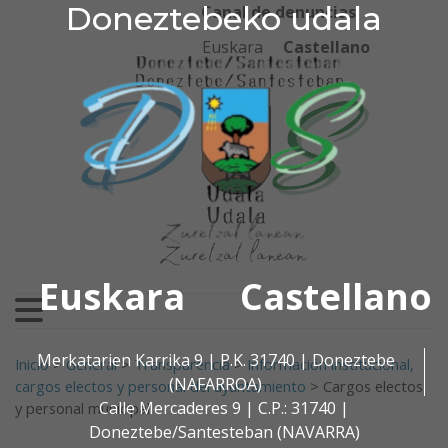
Doneztebeko udala
Doneztebeko udala
Ir al contenido
Canal de denuncias
Euskara
Castellano
Euskara
Castellano
Buscar:
Merkatarien Karrika 9 | P.K. 31740 | Doneztebe
Inicio
>
General
>
Transparencia
>
Información institucional,
(NAFARROA)
cargos electos y personal del ayuntamiento
>
Cargos electos
Calle Mercaderes 9 | C.P.: 31740 |
y personal municipal
Doneztebe/Santesteban (NAVARRA)