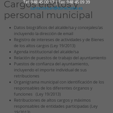
Cargos electos y
Tel. 948 45 00 17 | Fax. 948 45 09 39
santesteban@doneztebe.es
personal municipal
Datos biográficos del alcalde/sa y concejales/as
incluyendo la dirección de email
Registro de intereses de actividades y de Bienes
de los altos cargos (Ley 19/2013)
Agenda institucional del alcalde/sa
Relación de puestos de trabajo del ayuntamiento
Puestos de confianza del ayuntamiento,
incluyendo el importe individual de sus
retribuciones
Organigrama municipal con identificación de los
responsables de los diferentes órganos y
funciones (Ley 19/2013)
Retribuciones de altos cargos y máximos
responsables de entidades participadas (Ley
19/2013)