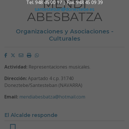
MENDI
Tel. 948 45 00 17 | Fax. 948 45 09 39
santesteban@doneztebe.es
ABESBATZA
Organizaciones y Asociaciones -
Culturales
Facebook
Twitter
Email
Imprimir
Whatsapp
Actividad:
Representaciones musicales.
Dirección:
Apartado 4 c.p. 31740
Doneztebe/Santesteban (NAVARRA)
Email:
mendiabesbatza@hotmail.com
El Alcalde responde