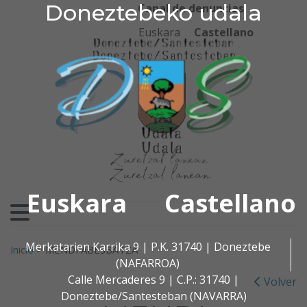
Doneztebeko udala
Doneztebeko udala
Ir al contenido
Canal de denuncias
Euskara
Castellano
Euskara
Castellano
Buscar:
Merkatarien Karrika 9 | P.K. 31740 | Doneztebe
Inicio
>
MENDI ABESBATZA
(NAFARROA)
Calle Mercaderes 9 | C.P.: 31740 |
Volver
Doneztebe/Santesteban (NAVARRA)