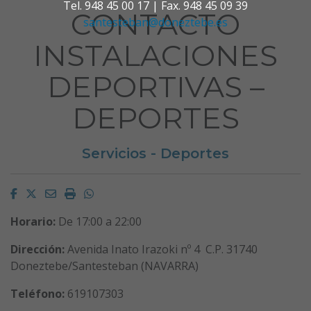
Tel. 948 45 00 17 | Fax. 948 45 09 39
CONTACTO
santesteban@doneztebe.es
INSTALACIONES
DEPORTIVAS –
DEPORTES
Servicios - Deportes
Facebook
Twitter
Email
Imprimir
Whatsapp
Horario:
De 17:00 a 22:00
Dirección:
Avenida Inato Irazoki nº 4 C.P. 31740
Doneztebe/Santesteban (NAVARRA)
Teléfono:
619107303