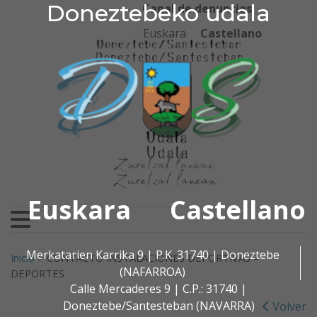
Doneztebeko udala
Doneztebeko udala
Ir al contenido
Canal de denuncias
Euskara
Castellano
Euskara
Castellano
Buscar:
Merkatarien Karrika 9 | P.K. 31740 | Doneztebe
Inicio
>
CONTACTO INSTALACIONES DEPORTIVAS –
(NAFARROA)
DEPORTES
Calle Mercaderes 9 | C.P.: 31740 |
Doneztebe/Santesteban (NAVARRA)
Volver