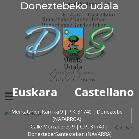
Doneztebeko udala
Doneztebeko udala
Ir al contenido
Canal de denuncias
Euskara
Castellano
Euskara
Castellano
Buscar:
Merkatarien Karrika 9 | P.K. 31740 | Doneztebe
Inicio
>
PUENTES
(NAFARROA)
Calle Mercaderes 9 | C.P.: 31740 |
Volver
Doneztebe/Santesteban (NAVARRA)