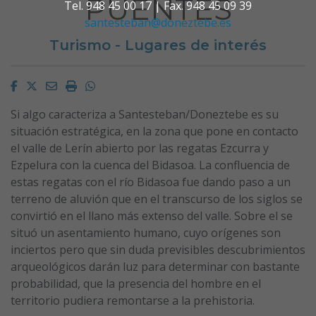
PUENTES
Tel. 948 45 00 17 | Fax. 948 45 09 39
santesteban@doneztebe.es
Turismo - Lugares de interés
Facebook
Twitter
Email
Imprimir
Whatsapp
Si algo caracteriza a Santesteban/Doneztebe es su
situación estratégica, en la zona que pone en contacto
el valle de Lerín abierto por las regatas Ezcurra y
Ezpelura con la cuenca del Bidasoa. La confluencia de
estas regatas con el río Bidasoa fue dando paso a un
terreno de aluvión que en el transcurso de los siglos se
convirtió en el llano más extenso del valle. Sobre el se
situó un asentamiento humano, cuyo orígenes son
inciertos pero que sin duda previsibles descubrimientos
arqueológicos darán luz para determinar con bastante
probabilidad, que la presencia del hombre en el
territorio pudiera remontarse a la prehistoria.