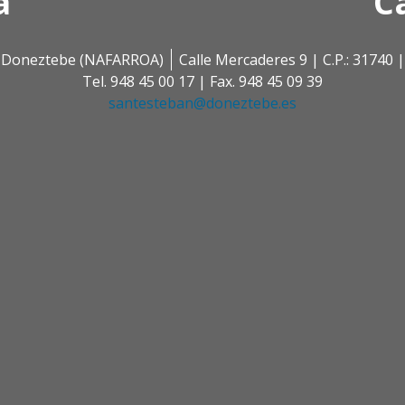
a
C
 | Doneztebe (NAFARROA)
Calle Mercaderes 9 | C.P.: 3174
Tel. 948 45 00 17 | Fax. 948 45 09 39
santesteban@doneztebe.es