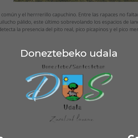
 común y el herrrerillo capuchino. Entre las rapaces no falta
aguilucho pálido, este último sobrevolando los espacios de lan
etecta la presencia del pito real, pico picapinos y el pico me
Doneztebeko udala