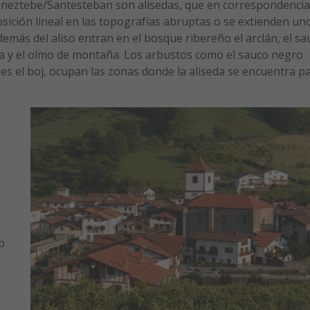
oneztebe/Santesteban son alisedas, que en correspondencia
osición lineal en las topografías abruptas o se extienden un
demás del aliso entran en el bosque ribereño el arclán, el sa
ha y el olmo de montaña. Los arbustos como el sauco negro
es el boj, ocupan las zonas donde la aliseda se encuentra pa
o