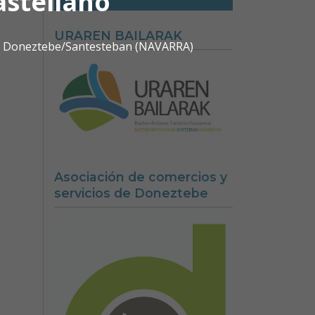
astellano
URAREN BAILARAK
0 | Doneztebe/Santesteban (NAVARRA)
Asociación de comercios y
servicios de Doneztebe