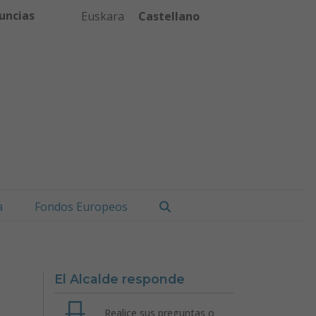
uncias
Euskara
Castellano
Buscar
a
Fondos Europeos
El Alcalde responde
Realice sus preguntas o