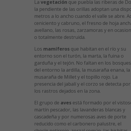
La
vegetación
que puebla las riberas de D
la pendiente de las orillas adoptan una disp
metros a lo ancho cuando el valle se abre. A
ceniciento y cabruno, el fresno de hoja anc
avellano, las rosas, zarzamoras y en ocasion
o totalmente destruida.
Los
mamíferos
que habitan en el río y su
entorno son el turón, la marta, la fuina o
garduña y el tejón. No faltan en los bosques
del entorno la ardilla, la musaraña enana, la
musaraña de Millet y el topillo rojo. La
presencia del jabalí y el corzo se detecta por
los rastros dejados en la zona.
El grupo de
aves
está formado por el vistos
martín pescador, las lavanderas blancas y
cascadeña y por numerosas aves de porte
reducido como el carbonero palustre, el
chocín petirrojo, zorzal común, las bisbitas