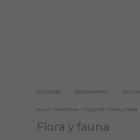
Doneztebeko udala
Ir al contenido
Actualidad
Ayuntamiento
Servici
Buscar:
Inicio
>
Santesteban
>
Geografía
>
Flora y fauna
Flora y fauna