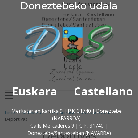
Doneztebeko udala
Doneztebeko udala
Ir al contenido
Canal de denuncias
Euskara
Castellano
Euskara
Castellano
Buscar:
Merkatarien Karrika 9 | P.K. 31740 | Doneztebe
Inicio
>
Santesteban
>
Organizaciones y Asociaciones
>
(NAFARROA)
Deportivas
Calle Mercaderes 9 | C.P.: 31740 |
Deportivas
Doneztebe/Santesteban (NAVARRA)