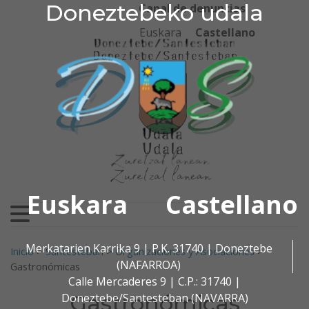
Doneztebeko udala
Doneztebeko udala
Ir al contenido
Canal de denuncias
Euskara
Castellano
Euskara
Castellano
Buscar:
Merkatarien Karrika 9 | P.K. 31740 | Doneztebe
Inicio
>
Santesteban
>
Organizaciones y Asociaciones
>
(NAFARROA)
Gastronómicas
Calle Mercaderes 9 | C.P.: 31740 |
Gastronómicas
Doneztebe/Santesteban (NAVARRA)