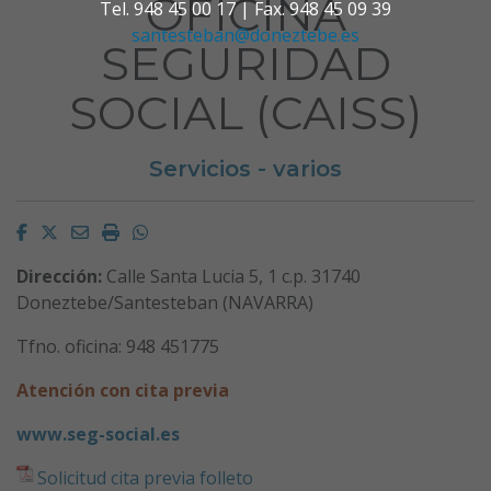
OFICINA
Tel. 948 45 00 17 | Fax. 948 45 09 39
santesteban@doneztebe.es
SEGURIDAD
SOCIAL (CAISS)
Servicios - varios
Facebook
Twitter
Email
Imprimir
Whatsapp
Dirección:
Calle Santa Lucia 5, 1 c.p. 31740
Doneztebe/Santesteban (NAVARRA)
Tfno. oficina: 948 451775
Atención con cita previa
www.seg-social.es
Solicitud cita previa folleto