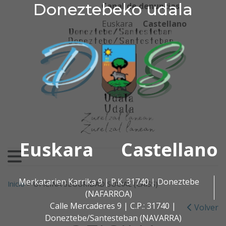
Doneztebeko udala
Doneztebeko udala
Ir al contenido
Canal de denuncias
Euskara
Castellano
Euskara
Castellano
Buscar:
Merkatarien Karrika 9 | P.K. 31740 | Doneztebe
Inicio
>
OFICINA SEGURIDAD SOCIAL (CAISS)
(NAFARROA)
Calle Mercaderes 9 | C.P.: 31740 |
Volver
Doneztebe/Santesteban (NAVARRA)